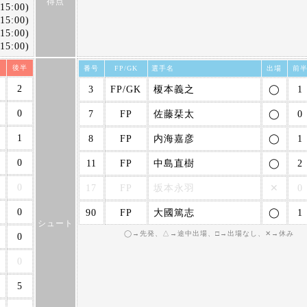
得点
15:00)
5:00)
5:00)
5:00)
半
後半
番号
FP/GK
選手名
出場
前
2
3
FP/GK
榎本義之
◯
1
0
7
FP
佐藤栞太
◯
0
1
8
FP
内海嘉彦
◯
1
0
11
FP
中島直樹
◯
2
0
17
FP
坂本永羽
✕
0
0
90
FP
大國篤志
◯
1
シュート
◯→先発、△→途中出場、□→出場なし、✕→休み
0
0
5