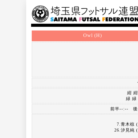
Owl (H)
紺 紺
緑 緑
前半--:-- 後半
7.青木椋 (
26.汐見純 (