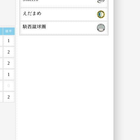
えだまめ
騎西蹴球團
半
後半
1
2
2
1
0
2