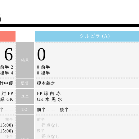
クルピラ (A)
6
0
結果
前半 2
0 前半
後半 4
0 後半
竹中優
榎本義之
監督
 紺 FP
FP 緑 白 赤
ユニ
 緑 GK
GK 水 黒 水
--:--
前半--:-- 後半--:--
T.O.
前半
前半
15:00)
得点なし
15:00)
後半
得点なし
後半