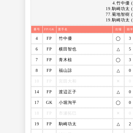
4.竹中優 (
19.駒崎功太 (1
77.菊地智樹 (1
19.駒崎功太 (1
番号
FP/GK
選手名
出場
前
4
FP
竹中優
◯
3
6
FP
横田智也
△
5
7
FP
青木椋
◯
3
8
FP
福山諒
△
0
10
FP
宮田大和
✕
0
14
FP
渡辺正子
△
0
17
GK
小堀洵平
◯
0
18
FP
市瀬拓巳
✕
0
19
FP
駒崎功太
△
2