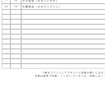
小川智也（オガワトモヤ）
77
FP
大國篤志（オオグニアツシ）
90
FP
2枚をプリントしてマチコミに持参お願いします
印刷は縦長で印刷。ヘッダー/フッターは「印刷しない