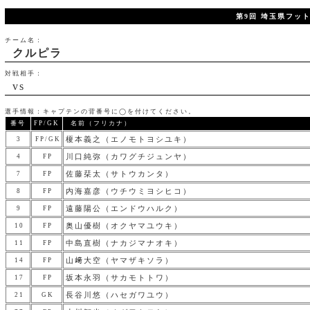
第9回 埼玉県フッ
チーム名：
クルピラ
対戦相手：
vs
選手情報：キャプテンの背番号に◯を付けてください。
番号
FP/GK
名前（フリカナ）
榎本義之（エノモトヨシユキ）
3
FP/GK
川口純弥（カワグチジュンヤ）
4
FP
佐藤栞太（サトウカンタ）
7
FP
内海嘉彦（ウチウミヨシヒコ）
8
FP
遠藤陽公（エンドウハルク）
9
FP
奥山優樹（オクヤマユウキ）
10
FP
中島直樹（ナカジマナオキ）
11
FP
山﨑大空（ヤマザキソラ）
14
FP
坂本永羽（サカモトトワ）
17
FP
長谷川悠（ハセガワユウ）
21
GK