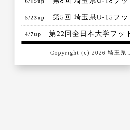
第8回 埼玉県U-18
6/15up
第5回 埼玉県U-15
5/23up
第22回全日本大学フッ
4/7up
（申込期限4/24）
Copyright (c) 2026 埼玉
埼玉県フットサルリーグ
4/6up
て（男子5/10〆、女子4/28〆
第36回U-12フットサ
4/5up
のお知らせ（申込期限4/24）
第13回U-18フット
4/5up
期限4/22）