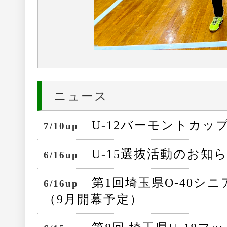
ニュース
U-12バーモントカ
7/10up
U-15選抜活動のお知
6/16up
第1回埼玉県O-40シ
6/16up
（9月開幕予定）