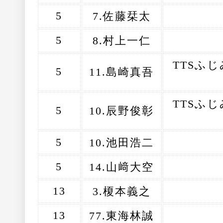
5
7.佐藤栞太
5
8.村上一仁
TTSふ
5
11.島崎真吾
TTSふ
5
10.辰野俊彰
5
10.池田浩二
5
14.山﨑大空
13
3.榎本義之
13
77.東海林誠