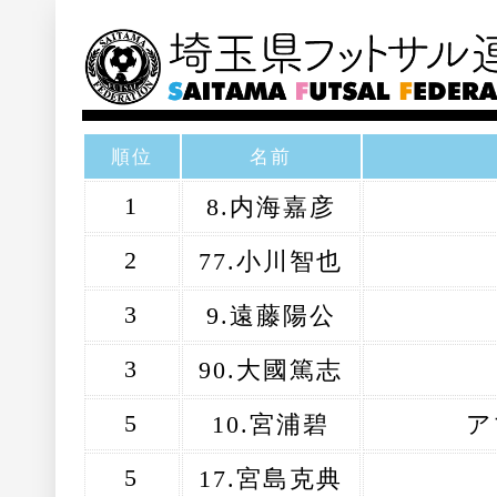
順位
名前
1
8.内海嘉彦
2
77.小川智也
3
9.遠藤陽公
3
90.大國篤志
5
10.宮浦碧
ア
5
17.宮島克典