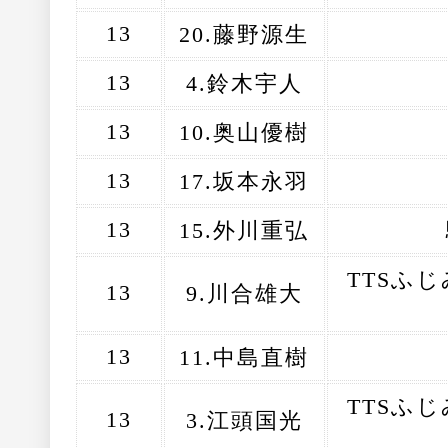
13
20.藤野源生
13
4.鈴木宇人
13
10.奥山優樹
13
17.坂本永羽
13
15.外川重弘
TTSふ
13
9.川合雄大
13
11.中島直樹
TTSふ
13
3.江頭国光